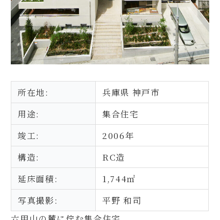
所在地:
兵庫県 神戸市
用途:
集合住宅
竣工:
2006年
構造:
RC造
延床面積:
1,744㎡
写真撮影:
平野 和司
六甲山の麓に佇む集合住宅。