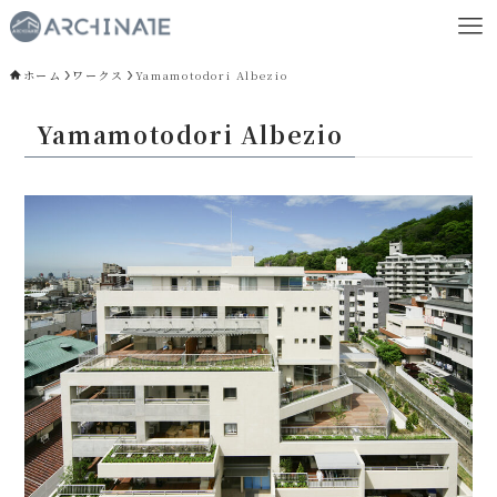
ホーム
ワークス
Yamamotodori Albezio
Yamamotodori Albezio