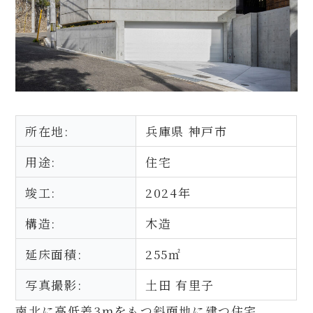
所在地:
兵庫県 神戸市
用途:
住宅
竣工:
2024年
構造:
木造
延床面積:
255㎡
写真撮影:
土田 有里子
南北に高低差3mをもつ斜面地に建つ住宅。